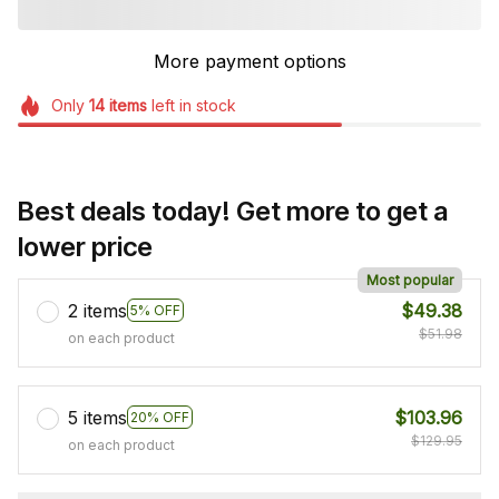
More payment options
Only
14
items
left in stock
Best deals today! Get more to get a
lower price
Most popular
2 items
$49.38
5% OFF
$51.98
on each product
5 items
$103.96
20% OFF
$129.95
on each product